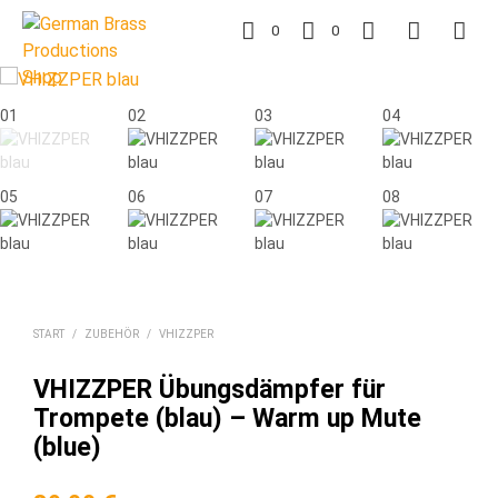
0
0
START
/
ZUBEHÖR
/
VHIZZPER
VHIZZPER Übungsdämpfer für
Trompete (blau) – Warm up Mute
(blue)