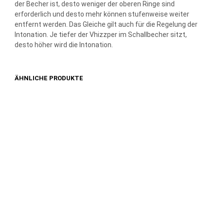
der Becher ist, desto weniger der oberen Ringe sind
erforderlich und desto mehr können stufenweise weiter
entfernt werden. Das Gleiche gilt auch für die Regelung der
Intonation. Je tiefer der Vhizzper im Schallbecher sitzt,
desto höher wird die Intonation.
ÄHNLICHE PRODUKTE
89,00
€
89,00
€
IN DEN WARENKORB
IN DEN WARENKORB
Lieferzeit: 2-3 Tage
Lieferzeit: 2-3 Tage