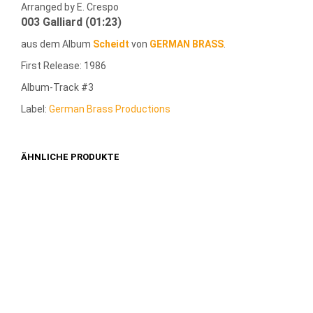
Arranged by E. Crespo
003 Galliard (01:23)
aus dem Album
Scheidt
von
GERMAN BRASS
.
First Release: 1986
Album-Track #3
Label:
G
erman Brass Productions
ÄHNLICHE PRODUKTE
1,49
€
1,49
€
IN DEN WARENKORB
IN DEN WARENKORB