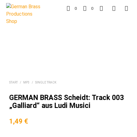
0
0
START
/
MP3
/
SINGLE TRACK
GERMAN BRASS Scheidt: Track 003
„Galliard“ aus Ludi Musici
1,49
€