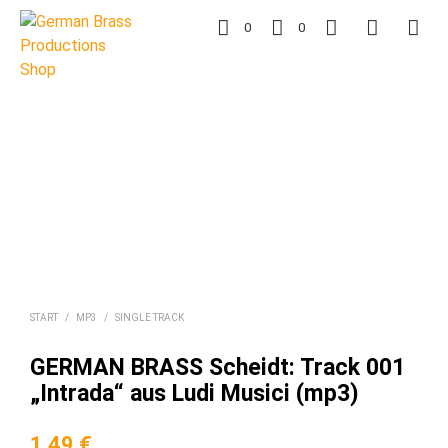
0
0
START
/
MP3
/
SINGLE TRACK
GERMAN BRASS Scheidt: Track 001
„Intrada“ aus Ludi Musici (mp3)
1,49
€