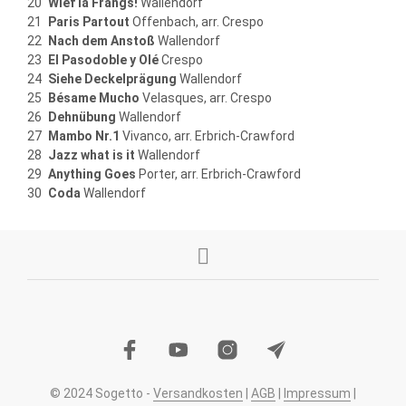
Wief la Frangs!
Wallendorf
Paris Partout
Offenbach, arr. Crespo
Nach dem Anstoß
Wallendorf
El Pasodoble y Olé
Crespo
Siehe Deckelprägung
Wallendorf
Bésame Mucho
Velasques, arr. Crespo
Dehnübung
Wallendorf
Mambo Nr.1
Vivanco, arr. Erbrich-Crawford
Jazz what is it
Wallendorf
Anything Goes
Porter, arr. Erbrich-Crawford
Coda
Wallendorf
© 2024 Sogetto -
Versandkosten
|
AGB
|
Impressum
|