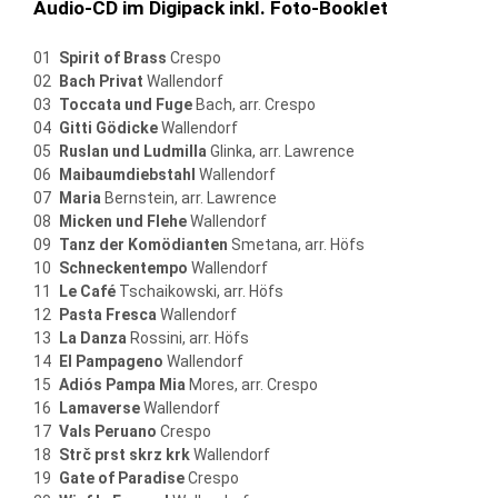
Audio-CD im Digipack inkl. Foto-Booklet
Spirit of Brass
Crespo
Bach Privat
Wallendorf
Toccata und Fuge
Bach, arr. Crespo
Gitti Gödicke
Wallendorf
Ruslan und Ludmilla
Glinka, arr. Lawrence
Maibaumdiebstahl
Wallendorf
Maria
Bernstein, arr. Lawrence
Micken und Flehe
Wallendorf
Tanz der Komödianten
Smetana, arr. Höfs
Schneckentempo
Wallendorf
Le Café
Tschaikowski, arr. Höfs
Pasta Fresca
Wallendorf
La Danza
Rossini, arr. Höfs
El Pampageno
Wallendorf
Adiós Pampa Mia
Mores, arr. Crespo
Lamaverse
Wallendorf
Vals Peruano
Crespo
Strč prst skrz krk
Wallendorf
Gate of Paradise
Crespo